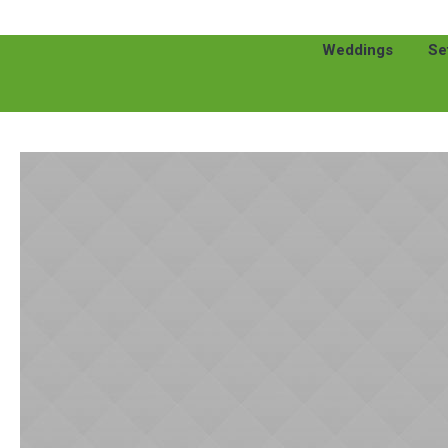
Weddings
Se