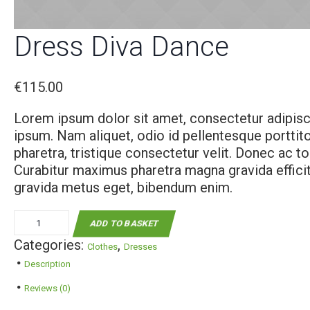
Dress Diva Dance
€
115.00
Lorem ipsum dolor sit amet, consectetur adipiscing
ipsum. Nam aliquet, odio id pellentesque porttitor
pharetra, tristique consectetur velit. Donec ac to
Curabitur maximus pharetra magna gravida efficit
gravida metus eget, bibendum enim.
Dress
ADD TO BASKET
Diva
Categories:
,
Clothes
Dresses
Dance
Description
quantity
Reviews (0)