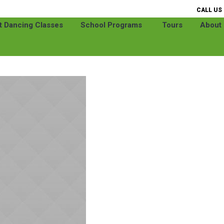
CALL US 
t Dancing Classes
School Programs
Tours
About